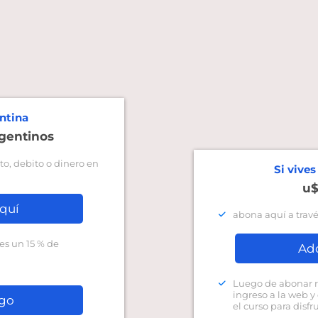
entina
rgentinos
to, debito o dinero en
Si vives
u$
quí
abona aquí a travé
nes un 15 % de
Ad
Luego de abonar re
ingreso a la web y
ago
el curso para disfr