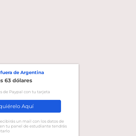
 fuera de Argentina
s 63 dólares
s de Paypal con tu tarjeta
quiérelo Aquí
cibirás un mail con los datos de
 en tu panel de estudiante tendrás
utarlo